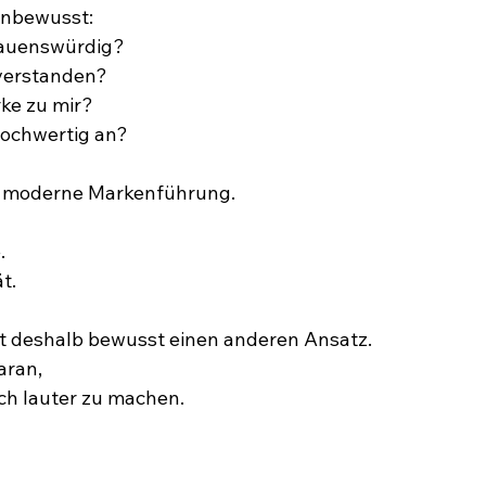
 unbewusst:
rauenswürdig?
 verstanden?
ke zu mir?
hochwertig an?
t moderne Markenführung.
.
t.
gt deshalb bewusst einen anderen Ansatz.
aran,
h lauter zu machen.