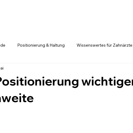
.de
Positionierung & Haltung
Wissenswertes für Zahnärzte
ai
Positionierung ist kein Glücksspiel
Fachkräfte entscheiden si
sitionierung wichtiger
hweite