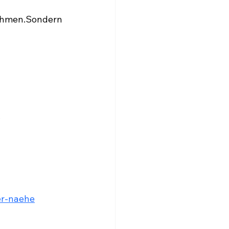
ehmen.Sondern 
.
er-naehe