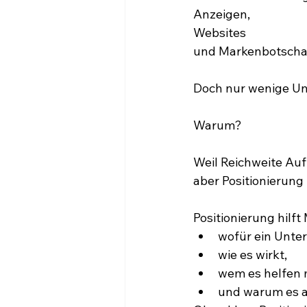
Anzeigen,
Websites
und Markenbotscha
Doch nur wenige Un
Warum?
Weil Reichweite Au
aber Positionierung
Positionierung hilf
wofür ein Unte
wie es wirkt,
wem es helfen 
und warum es an