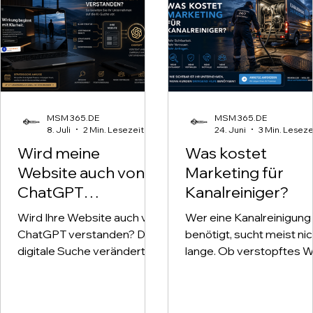
MSM 365.DE
MSM 365.DE
8. Juli
2 Min. Lesezeit
24. Juni
3 Min. Leseze
Wird meine
Was kostet
Website auch von
Marketing für
ChatGPT
Kanalreiniger?
verstanden?
Wird Ihre Website auch von
Wer eine Kanalreinigung
ChatGPT verstanden? Die
benötigt, sucht meist nic
digitale Suche verändert
lange. Ob verstopftes 
sich. Immer mehr
überlaufender Schacht
Menschen stellen ihre
oder akuter Notfall –
Fragen direkt an künstliche
Betroffene möchten