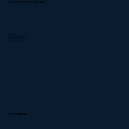
Branchenspezifische Lösungen
Zahnärzte
Heilpraktiker & Naturheilpraxen
Immobilienverwaltungen
Metallbauunternehmen
Über MSM365.DE