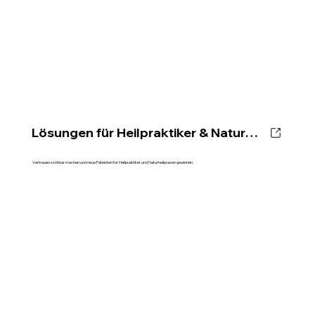
Lösungen für Heilpraktiker & Naturheilpraxen
Vertrauen sichtbar machen und neue Patienten für Heilpraktiker und Naturheilpraxen gewinnen.