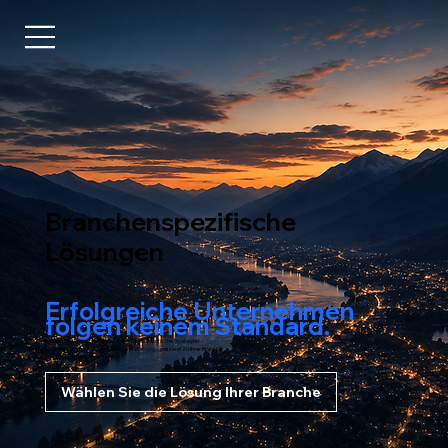
Branchenspezifische
Lösungen
Erfolgreiche Unternehmen
folgen keinem Standard.
Deshalb entwickelt MSM365.DE branchenspezifische Strategien
für mehr Sichtbarkeit, Vertrauen und Wirkung – passend zu Ihrer Branche,
Ihren Kunden und Ihren Zielen.
Wählen Sie die Lösung Ihrer Branche