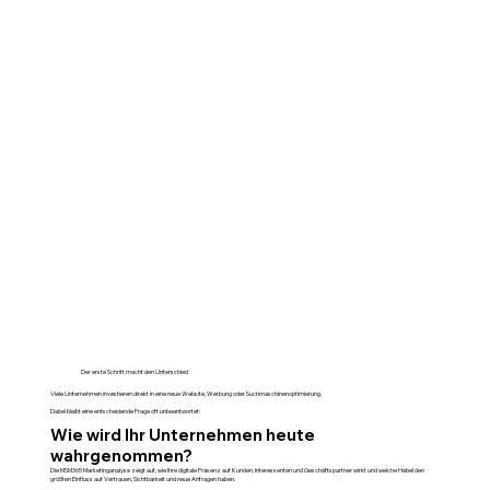
Der erste Schritt macht den Unterschied
Viele Unternehmen investieren direkt in eine neue Website, Werbung oder Suchmaschinenoptimierung.
Dabei bleibt eine entscheidende Frage oft unbeantwortet:
Wie wird Ihr Unternehmen heute
wahrgenommen?
Die MSM365 Marketinganalyse zeigt auf, wie Ihre digitale Präsenz auf Kunden, Interessenten und Geschäftspartner wirkt und welche Hebel den
größten Einfluss auf Vertrauen, Sichtbarkeit und neue Anfragen haben.