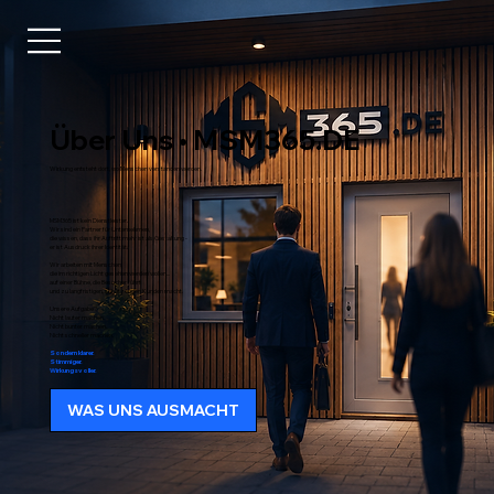
Über Uns • MSM365.DE
Wirkung entsteht dort, wo Menschen verstanden werden.
MSM365 ist kein Dienstleister.
Wir sind ein Partner für Unternehmen,
die wissen, dass ihr Auftritt mehr ist als Gestaltung -
er ist Ausdruck ihrer Identität.
Wir arbeiten mit Menschen,
die im richtigen Licht gesehen werden wollen...
auf einer Bühne, die Besucher führt
und zu langfristigen, schätzenden Kunden macht.
Unsere Aufgabe?
Nicht lauter machen.
Nicht bunter machen.
Nicht schneller machen.
Sondern klarer.
Stimmiger.
Wirkungsvoller.
WAS UNS AUSMACHT