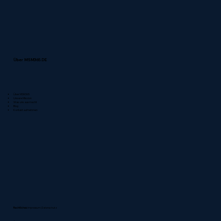
Über MSM365.DE
Über MSM365
Unsere Mission
Was uns ausmacht
Blog
Kontakt aufnehmen
Rechtliches:
Impressum
|
Datenschutz