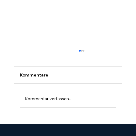
Kommentare
Kommentar verfassen...
Für welche Unternehmen arbeitet
MSM365?