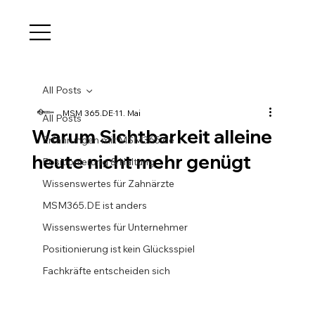
All Posts
MSM 365.DE
11. Mai
All Posts
Warum Sichtbarkeit alleine
Erfahrungen mit MSM365.de
heute nicht mehr genügt
Positionierung & Haltung
Wissenswertes für Zahnärzte
MSM365.DE ist anders
Wissenswertes für Unternehmer
Positionierung ist kein Glücksspiel
Fachkräfte entscheiden sich