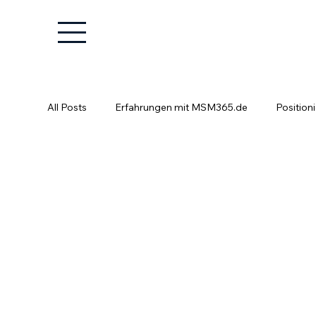
All Posts
Erfahrungen mit MSM365.de
Position
Positionierung ist kein Glücksspiel
Fachkräfte e