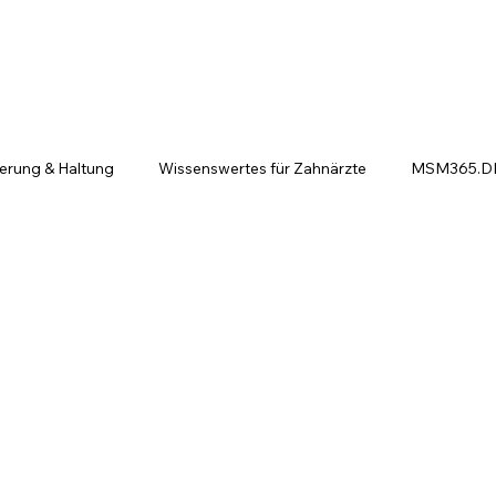
ierung & Haltung
Wissenswertes für Zahnärzte
MSM365.DE 
ntscheiden sich