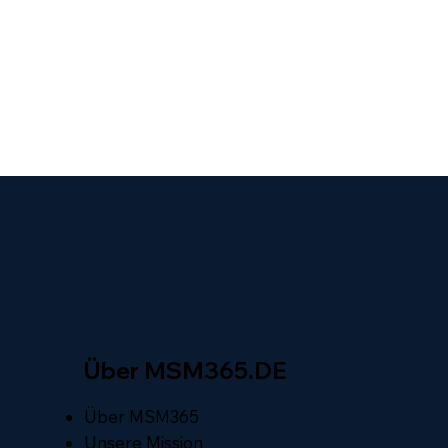
Über MSM365.DE
Über MSM365
Unsere Mission