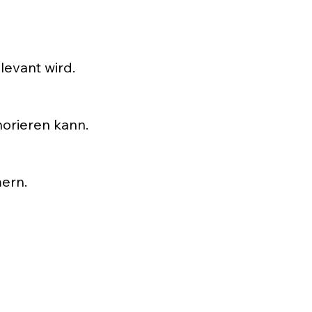
selten zu mehr Wirkung. Was wirkt, sind feine Unterschiede.
levant wird.
enau dort, wo etwas fehlt. Wo eine Entscheidung offen ist. 
norieren kann.
etwas fehlt, wenn man weitergeht. Etwas, das man vorher nich
ern.
, die Sprache und die Wirkung, die im Hintergrund arbeitet. 