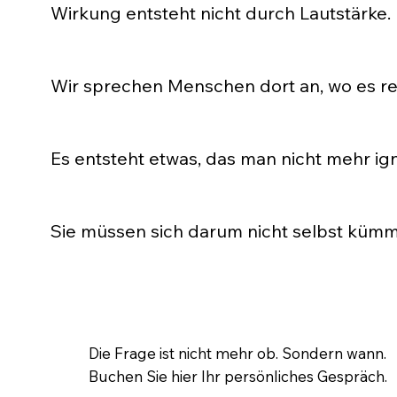
Kopf. Sondern darunter.
Wirkung entsteht nicht durch Lautstärke.
Mehr Inhalte. Mehr Aussagen. Mehr Druck. Das führt 
aufdrängt – aber bleibt.
Wir sprechen Menschen dort an, wo es re
Nicht an der Oberfläche. Nicht allgemein. Sondern g
wird.
Es entsteht etwas, das man nicht mehr ig
Kein Druck. Keine Lautstärke. Aber ein Gefühl, dass 
Sie müssen sich darum nicht selbst kümm
Genau dafür sind wir da. Wir entwickeln die Struktur
Die Frage ist nicht mehr ob. Sondern wann.
Buchen Sie hier Ihr persönliches Gespräch.