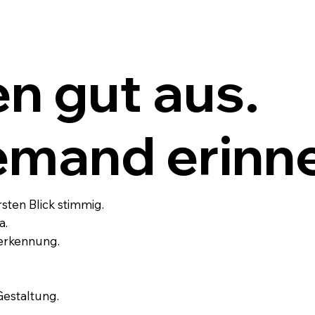
en gut aus.
emand erinne
sten Blick stimmig.
a.
erkennung.
estaltung.