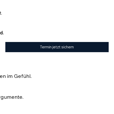
.
d.
Termin jetzt sichern
hen im Gefühl.
 ist das Gefühl. Und genau dort entsteht Marke.
rgumente.
Und trotzdem passiert nichts. Entscheidungen entstehen leise.