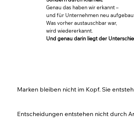
Genau das haben wir erkannt –
und für Unternehmen neu aufgebaut
Was vorher austauschbar war,
wird wiedererkannt.
Und genau darin liegt der Unterschie
Marken bleiben nicht im Kopf. Sie entste
Man sieht vieles. Aber nur wenig bleibt. Was bleibt,
Entscheidungen entstehen nicht durch A
Man kann viel erklären. Viel zeigen. Viel beweisen. 