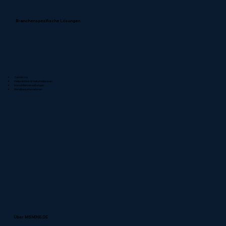
Branchenspezifische Lösungen
Zahnärzte
Heilpraktiker & Naturheilpraxen
Immobilienverwaltungen
Metallbauunternehmen
Über MSM365.DE