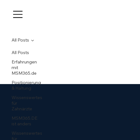
All Posts
All Posts
Erfahrungen
mit
MSM365.de
Positionierung
& Haltung
Wissenswertes
für
Zahnärzte
MSM365.DE
ist anders
Wissenswertes
für