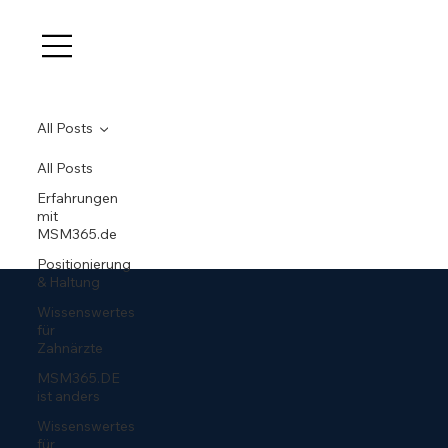
All Posts
All Posts
Erfahrungen
mit
MSM365.de
Positionierung
& Haltung
Wissenswertes
für
Zahnärzte
MSM365.DE
ist anders
Wissenswertes
für