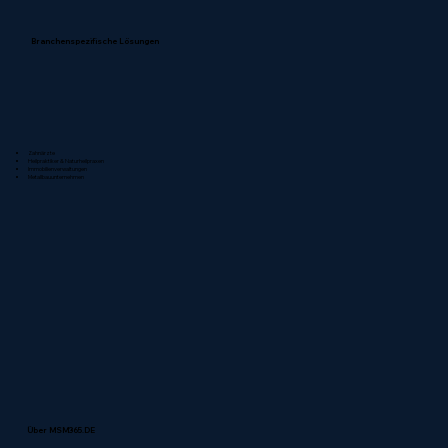
Branchenspezifische Lösungen
Zahnärzte
Heilpraktiker & Naturheilpraxen
Immobilienverwaltungen
Metallbauunternehmen
Über MSM365.DE