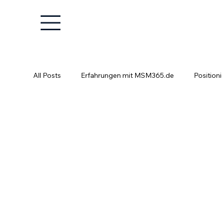
All Posts
Erfahrungen mit MSM365.de
Position
Positionierung ist kein Glücksspiel
Fachkräfte e