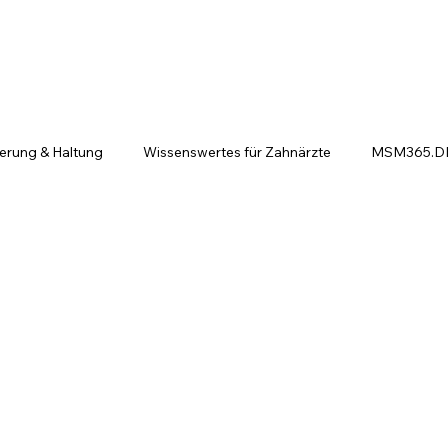
ierung & Haltung
Wissenswertes für Zahnärzte
MSM365.DE 
ntscheiden sich