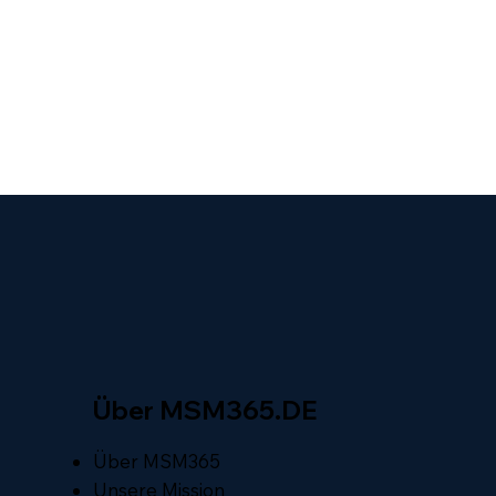
Über MSM365.DE
Über MSM365
Unsere Mission