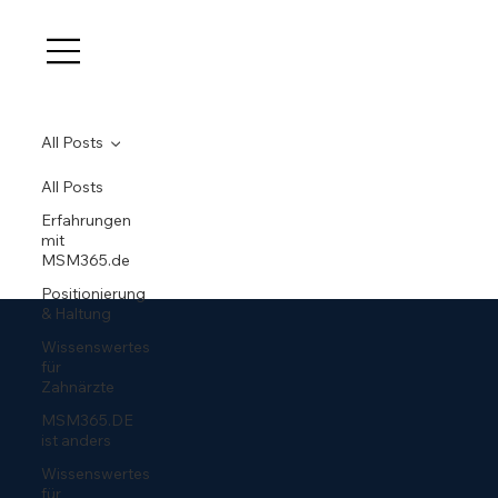
All Posts
All Posts
Erfahrungen
mit
MSM365.de
Positionierung
& Haltung
Wissenswertes
für
Zahnärzte
MSM365.DE
ist anders
Wissenswertes
für