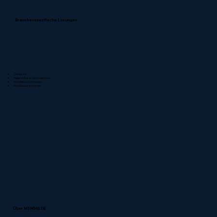
Branchenspezifische Lösungen
Zahnärzte
Heilpraktiker & Naturheilpraxen
Immobilienverwaltungen
Metallbauunternehmen
Über MSM365.DE