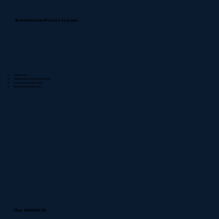
Branchenspezifische Lösungen
Zahnärzte
Heilpraktiker & Naturheilpraxen
Immobilienverwaltungen
Metallbauunternehmen
Über MSM365.DE