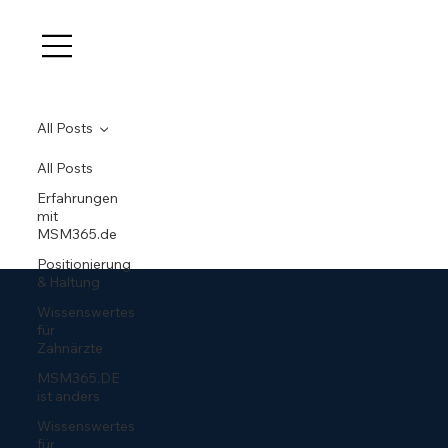
All Posts
All Posts
Erfahrungen
mit
MSM365.de
Positionierung
& Haltung
Wissenswertes
für
Zahnärzte
MSM365.DE
ist anders
Wissenswertes
für