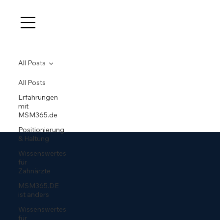
All Posts
All Posts
Erfahrungen
mit
MSM365.de
Positionierung
& Haltung
Wissenswertes
für
Zahnärzte
MSM365.DE
ist anders
Wissenswertes
für