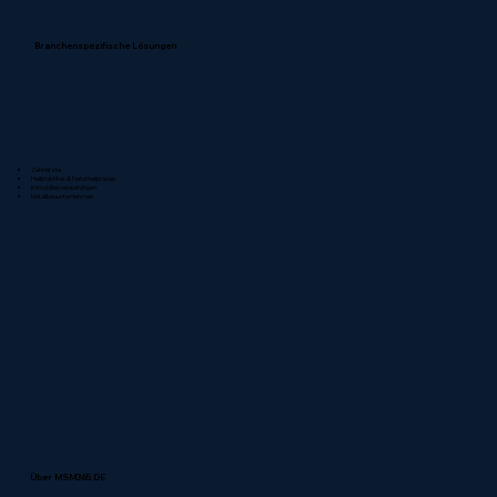
Branchenspezifische Lösungen
Zahnärzte
Heilpraktiker & Naturheilpraxen
Immobilienverwaltungen
Metallbauunternehmen
Über MSM365.DE