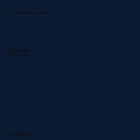
Branchenspezifische Lösungen
Zahnärzte
Heilpraktiker & Naturheilpraxen
Immobilienverwaltungen
Metallbauunternehmen
Über MSM365.DE