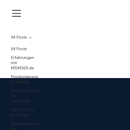
All Posts
All Posts
Erfahrungen
mit
MSM365.de
Positionierung
& Haltung
Wissenswertes
für
Zahnärzte
MSM365.DE
ist anders
Wissenswertes
für