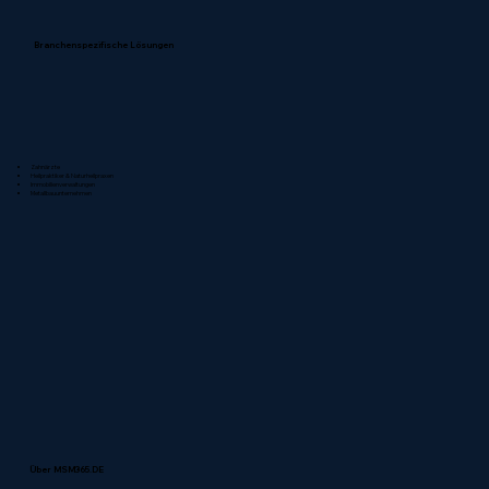
Branchenspezifische Lösungen
Zahnärzte
Heilpraktiker & Naturheilpraxen
Immobilienverwaltungen
Metallbauunternehmen
Über MSM365.DE