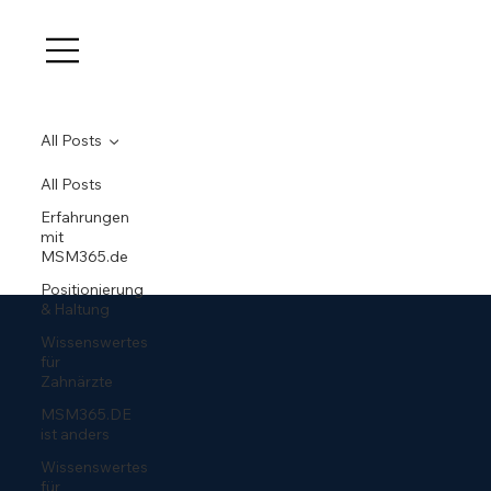
All Posts
All Posts
Erfahrungen
mit
MSM365.de
Positionierung
& Haltung
Wissenswertes
für
Zahnärzte
MSM365.DE
ist anders
Wissenswertes
für