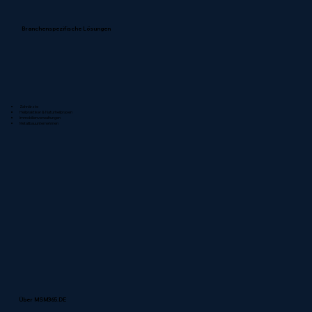
Branchenspezifische Lösungen
Zahnärzte
Heilpraktiker & Naturheilpraxen
Immobilienverwaltungen
Metallbauunternehmen
Über MSM365.DE