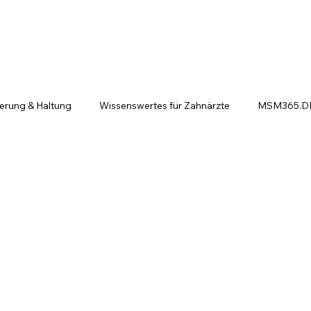
ierung & Haltung
Wissenswertes für Zahnärzte
MSM365.DE 
ntscheiden sich