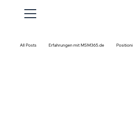
All Posts
Erfahrungen mit MSM365.de
Position
Positionierung ist kein Glücksspiel
Fachkräfte e