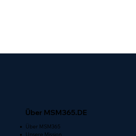
Über MSM365.DE
Über MSM365
Unsere Mission