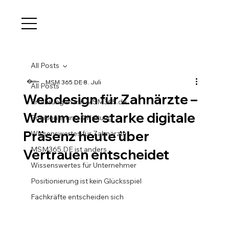
All Posts
MSM 365.DE
8. Juli
All Posts
Webdesign für Zahnärzte –
Erfahrungen mit MSM365.de
Warum eine starke digitale
Positionierung & Haltung
Präsenz heute über
Wissenswertes für Zahnärzte
MSM365.DE ist anders
Vertrauen entscheidet
Wissenswertes für Unternehmer
Positionierung ist kein Glücksspiel
Fachkräfte entscheiden sich