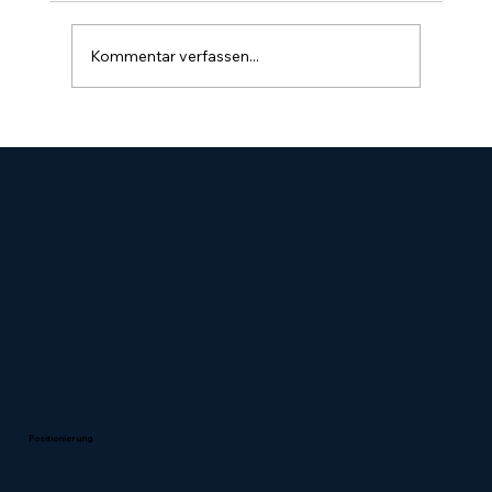
Kommentar verfassen...
Werden Sie als Zahnarzt bei ChatGPT
oder Google AI empfohlen?
Positionierung