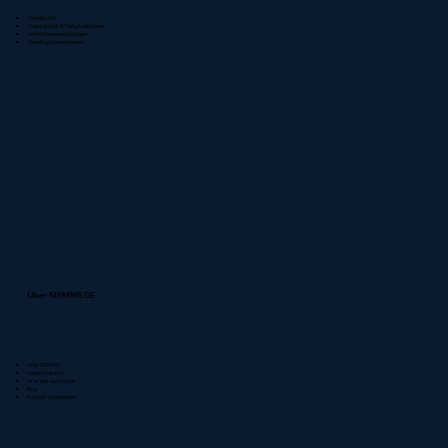
Zahnärzte
Heilpraktiker & Naturheilpraxen
Immobilienverwaltungen
Metallbauunternehmen
Über MSM365.DE
Über MSM365
Unsere Mission
Was uns ausmacht
Blog
Kontakt aufnehmen