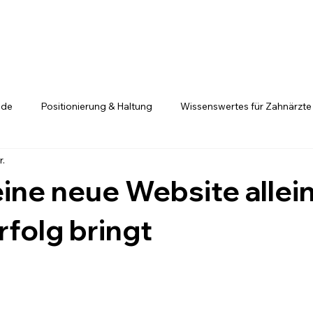
.de
Positionierung & Haltung
Wissenswertes für Zahnärzte
r.
Positionierung ist kein Glücksspiel
Fachkräfte entscheiden si
ne neue Website allei
rfolg bringt