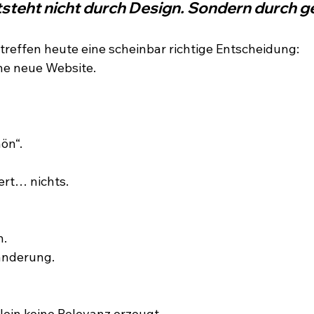
tsteht nicht durch Design. Sondern durch ge
reffen heute eine scheinbar richtige Entscheidung:
ine neue Website.
hön“.
ert… nichts.
n.
änderung.
lein keine Relevanz erzeugt.