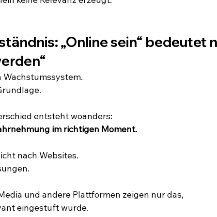
tändnis: „Online sein“ bedeutet n
werden“
ein Wachstumssystem.
 Grundlage.
erschied entsteht woanders:
Wahrnehmung im richtigen Moment.
cht nach Websites.
sungen.
Media und andere Plattformen zeigen nur das,
evant eingestuft wurde.