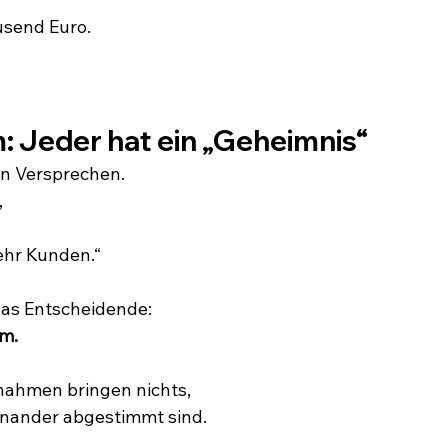
usend Euro.
: Jeder hat ein „Geheimnis“
von Versprechen.
„
hr Kunden.“
 das Entscheidende:
em.
ahmen bringen nichts,
inander abgestimmt sind.