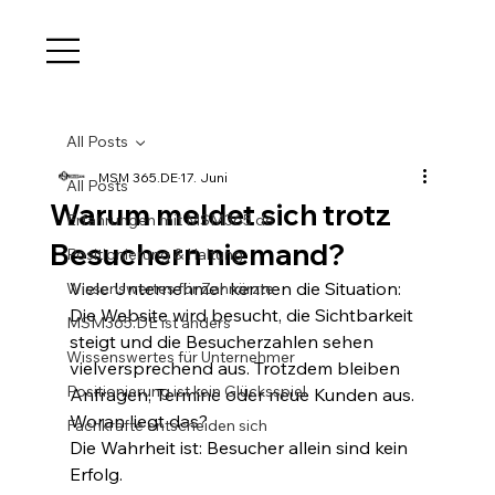
All Posts
MSM 365.DE
17. Juni
All Posts
Warum meldet sich trotz
Erfahrungen mit MSM365.de
Besuchern niemand?
Positionierung & Haltung
Viele Unternehmer kennen die Situation: 
Wissenswertes für Zahnärzte
Die Website wird besucht, die Sichtbarkeit 
MSM365.DE ist anders
steigt und die Besucherzahlen sehen 
Wissenswertes für Unternehmer
vielversprechend aus. Trotzdem bleiben 
Positionierung ist kein Glücksspiel
Anfragen, Termine oder neue Kunden aus. 
Woran liegt das?
Fachkräfte entscheiden sich
Die Wahrheit ist: Besucher allein sind kein 
Erfolg.