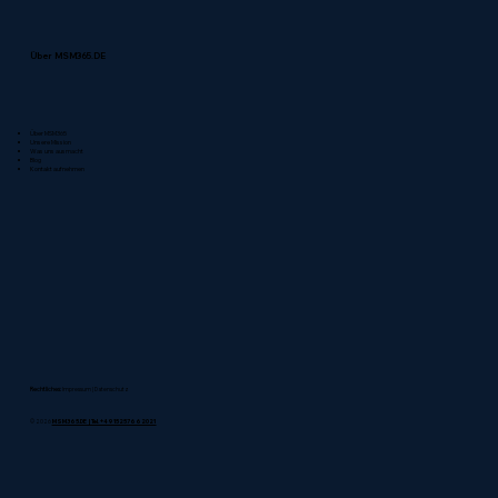
Über MSM365.DE
Über MSM365
Unsere Mission
Was uns ausmacht
Blog
Kontakt aufnehmen
Rechtliches:
Impressum
|
Datenschutz
© 2026
MSM365.DE | Tel. +4915257662021