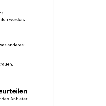
r 
hlen werden.
twas anderes:
rauen, 
eurteilen
enden Anbieter.