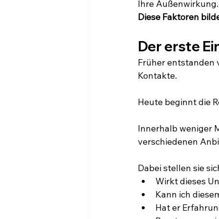
Ihre Außenwirkung.
Diese Faktoren bild
Der erste Ei
Früher entstanden 
Kontakte.
Heute beginnt die R
Innerhalb weniger M
verschiedenen Anbi
Dabei stellen sie s
Wirkt dieses U
Kann ich diese
Hat er Erfahru