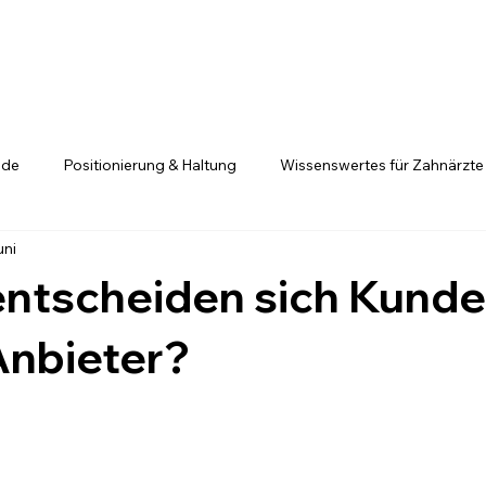
.de
Positionierung & Haltung
Wissenswertes für Zahnärzte
uni
Positionierung ist kein Glücksspiel
Fachkräfte entscheiden si
ntscheiden sich Kunde
Anbieter?