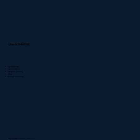
Über MSM365.DE
Über MSM365
Unsere Mission
Was uns ausmacht
Blog
Kontakt aufnehmen
Rechtliches:
Impressum
|
Datenschutz