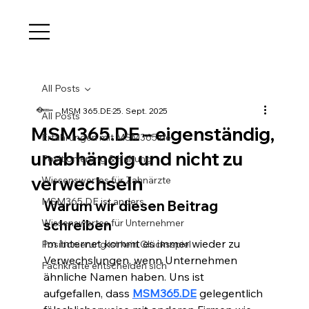
All Posts
MSM 365.DE
25. Sept. 2025
All Posts
MSM365.DE – eigenständig,
Erfahrungen mit MSM365.de
unabhängig und nicht zu
Positionierung & Haltung
verwechseln
Wissenswertes für Zahnärzte
MSM365.DE ist anders
Warum wir diesen Beitrag 
Wissenswertes für Unternehmer
schreiben
Im Internet kommt es immer wieder zu 
Positionierung ist kein Glücksspiel
Verwechslungen, wenn Unternehmen 
Fachkräfte entscheiden sich
ähnliche Namen haben. Uns ist 
aufgefallen, dass 
MSM365.DE
 gelegentlich 