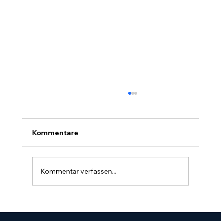
Kommentare
Kommentar verfassen...
Werden Sie als Zahnarzt bei ChatGPT
oder Google AI empfohlen?