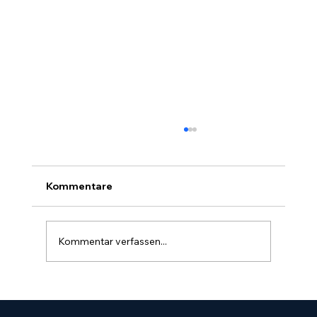
Kommentare
Kommentar verfassen...
Werden Sie als Zahnarzt bei ChatGPT
oder Google AI empfohlen?