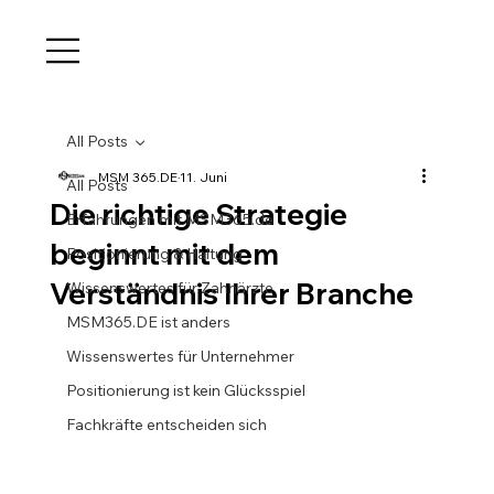
All Posts
MSM 365.DE
11. Juni
All Posts
Die richtige Strategie
Erfahrungen mit MSM365.de
beginnt mit dem
Positionierung & Haltung
Verständnis Ihrer Branche
Wissenswertes für Zahnärzte
MSM365.DE ist anders
Wissenswertes für Unternehmer
Positionierung ist kein Glücksspiel
Fachkräfte entscheiden sich