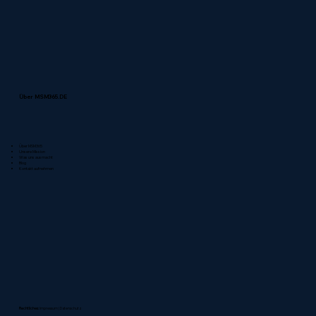
Über MSM365.DE
Über MSM365
Unsere Mission
Was uns ausmacht
Blog
Kontakt aufnehmen
Rechtliches:
Impressum
|
Datenschutz