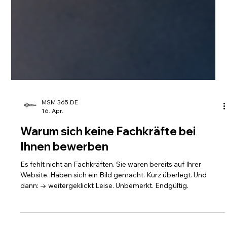
MSM 365.DE
16. Apr.
Warum sich keine Fachkräfte bei
Ihnen bewerben
Es fehlt nicht an Fachkräften. Sie waren bereits auf Ihrer
Website. Haben sich ein Bild gemacht. Kurz überlegt. Und
dann: → weitergeklickt Leise. Unbemerkt. Endgültig.