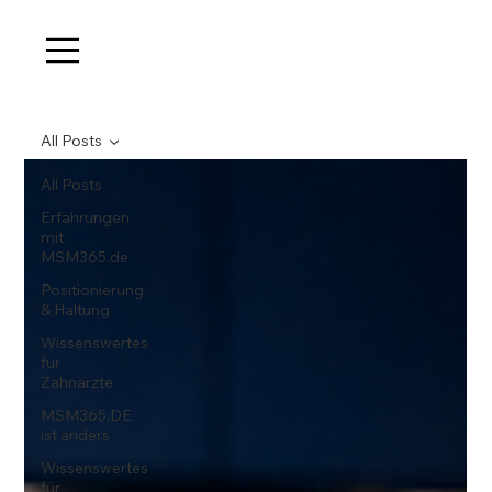
All Posts
All Posts
Erfahrungen
mit
MSM365.de
Positionierung
& Haltung
Wissenswertes
für
Zahnärzte
MSM365.DE
ist anders
Wissenswertes
für