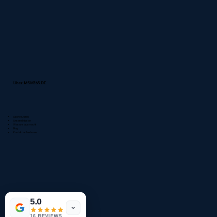
Zahnärzte
Heilpraktiker & Naturheilpraxen
Immobilienverwaltungen
Metallbauunternehmen
Über MSM365.DE
Über MSM365
Unsere Mission
Was uns ausmacht
Blog
Kontakt aufnehmen
5.0
16 REVIEWS