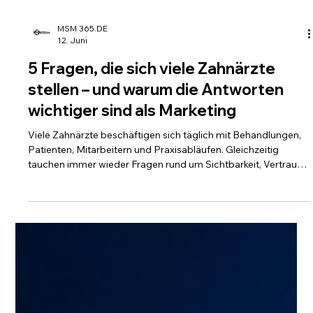
MSM 365.DE
12. Juni
5 Fragen, die sich viele Zahnärzte
stellen – und warum die Antworten
wichtiger sind als Marketing
Viele Zahnärzte beschäftigen sich täglich mit Behandlungen,
Patienten, Mitarbeitern und Praxisabläufen. Gleichzeitig
tauchen immer wieder Fragen rund um Sichtbarkeit, Vertrauen
und die Entwicklung der eigenen Praxis auf.
Interessanterweise drehen sich diese Fragen oft gar nicht um
Marketing. Sie drehen sich um Wahrnehmung. Um Patienten.
Um Vertrauen. Genau deshalb haben wir die wichtigsten
Fragen gesammelt und die passenden Antworten in unserer
Wissensreihe zusammengeführt.