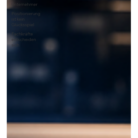
Unternehmer
Positionierung
ist kein
Glücksspiel
Fachkräfte
entscheiden
sich