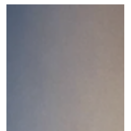
Betreuung ihrer Patienten. Dennoch entsteht häufig das
Gefühl, dass die tatsächliche Qualität der Praxis online nicht in
derselben Stärke wahrgenommen wird. Zwischen
Behandlungszimmer und digitaler Wahrnehmung entsteht oft
eine Lücke, die neue Patienten, Vertrauen und langfristige
Sichtbarkeit beeinflusst. In diesem Beitrag zeigen wir, warum
eine professionelle Marketingb