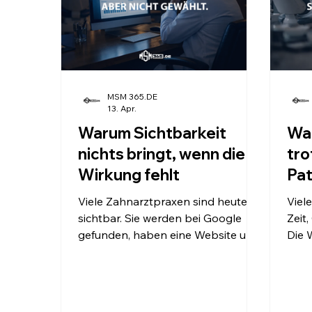
MSM 365.DE
13. Apr.
Warum Sichtbarkeit
Wa
nichts bringt, wenn die
tro
Wirkung fehlt
Pat
Viele Zahnarztpraxen sind heute
Viel
sichtbar. Sie werden bei Google
Zeit
gefunden, haben eine Website und
Die 
sind online präsent. Und trotzdem
die P
passiert wenig. Keine neuen
Anzeigen. Und 
Patienten. Keine spürbare
wenig. Keine Anfragen. 
Veränderung. Keine klare
Pati