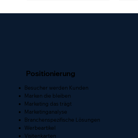
Entwicklung. Das wirkt
Veränderu
widersprüchlich – ist es aber nicht.
selt
Denn Sichtbarkeit bedeutet nicht
Sond
automatisch Vertrauen. Und ohne
Denn
Vertrauen entsteht keine
ratio
Entscheidung. 👉 Genau hier liegt
gena
der Unterschied zwischen sichtbar
lang
sein und gewählt werden.
Positionierung
Besucher werden Kunden
Marken die bleiben
Marketing das trägt
Marketinganalyse
Branchenspezifische Lösungen
Werbeartikel
Visitenkarten