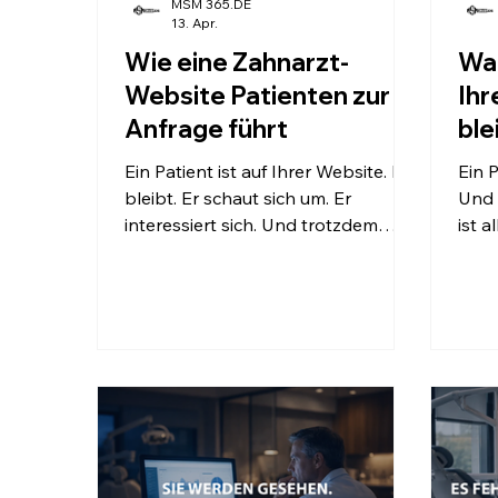
MSM 365.DE
13. Apr.
Wie eine Zahnarzt-
War
Website Patienten zur
Ihr
Anfrage führt
ble
ge
Ein Patient ist auf Ihrer Website. Er
Ein 
bleibt. Er schaut sich um. Er
Und 
interessiert sich. Und trotzdem
ist alle
passiert nichts. Keine Anfrage. Kein
👉 Oder 
Termin. Kein nächster Schritt. Die
Nich
Entscheidung ist fast gefallen. 👉
Vergleiche
Aber nicht zu Ende geführt. Und
Eindruck. Wenn
genau in diesem Moment verlieren
nicht
viele Zahnarztpraxen ihre
Patienten.