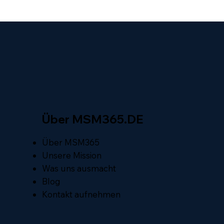
Über MSM365.DE
Über MSM365
Unsere Mission
Was uns ausmacht
Blog
Kontakt aufnehmen