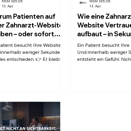
MSM 365.DE
MSM 365.DE
13. Apr.
13. Apr.
um Patienten auf
Wie eine Zahnarz
er Zahnarzt-Website
Website Vertrau
iben – oder sofort
aufbaut – in Sek
hen
Patient besucht Ihre Website.
Ein Patient besucht Ihre
innerhalb weniger Sekunden
Und innerhalb weniger
s entschieden. 👉 Er bleibt.
entsteht ein Gefühl. Nicht bewusst.
er geht. Nicht bewusst.
Nicht durch Lesen. Nich
t durch Lesen. Nicht durch
Vergleichen. 👉 Sondern sofort.
n. 👉 Sondern durch
Entweder entsteht Vertr
 dieser Eindruck
Unsicherheit. Und genau in diesem
 klar ist, passiert etwas ganz
Moment fällt die Entsch
leise: Der Patient klickt weiter.
Nicht für eine Behandlun
Sondern für oder gegen I