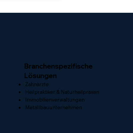
ng. Das Problem ist
en das Marketing selbst. 👉
ern die fehlende Wirkung.
 Patienten entscheiden nicht
nal. Sondern nach Gefühl. Und
u dort verlieren viele Praxen –
e bevor ein Termin entsteht.
Branchenspezifische
Lösungen
Zahnärzte
Heilpraktiker & Naturheilpraxen
Immobilienverwaltungen
Metallbauunternehmen