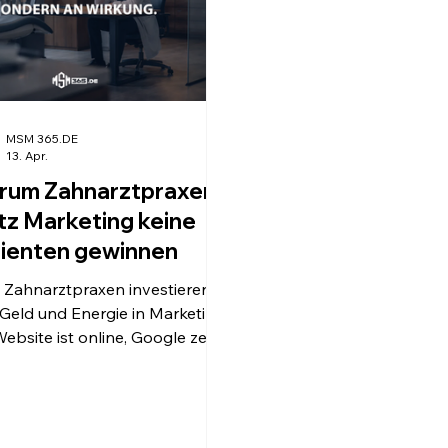
MSM 365.DE
13. Apr.
rum Zahnarztpraxen
tz Marketing keine
ienten gewinnen
e Zahnarztpraxen investieren
, Geld und Energie in Marketing.
Website ist online, Google zeigt
raxis, vielleicht laufen sogar
trotzdem passiert
Keine neuen
enten. Keine spürbare