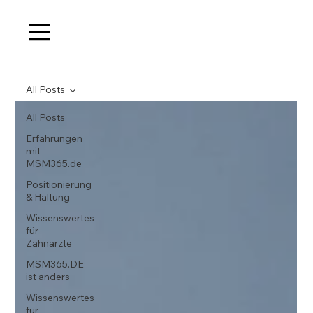
All Posts
All Posts
Erfahrungen
mit
MSM365.de
Positionierung
& Haltung
Wissenswertes
für
Zahnärzte
MSM365.DE
ist anders
Wissenswertes
für