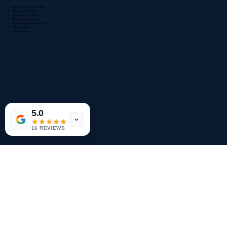
Besucher werden Kunden
Marken die bleiben
Marketing das trägt
Marketinganalyse
Branchenspezifische Lösungen
Werbeartikel
Visitenkarten
5.0
16 REVIEWS
Branchenspezifische Lösungen