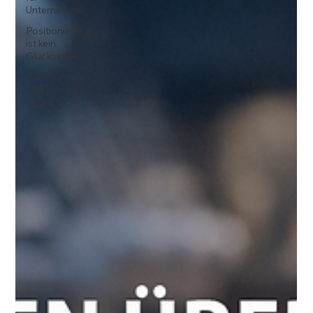
Unternehmer
Positionierung
ist kein
Glücksspiel
Fachkräfte
entscheiden
sich