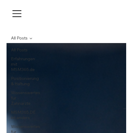
All Posts
All Posts
Erfahrungen
mit
MSM365.de
Positionierung
& Haltung
Wissenswertes
für
Zahnärzte
MSM365.DE
ist anders
Wissenswertes
für