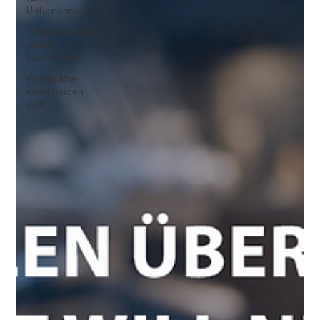
Unternehmer
Positionierung
ist kein
Glücksspiel
Fachkräfte
entscheiden
sich