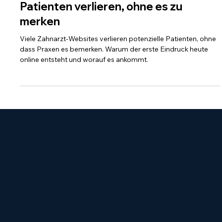
16. März
Warum viele Zahnarzt-Websites
Patienten verlieren, ohne es zu
merken
Viele Zahnarzt-Websites verlieren potenzielle Patienten, ohne
dass Praxen es bemerken. Warum der erste Eindruck heute
online entsteht und worauf es ankommt.