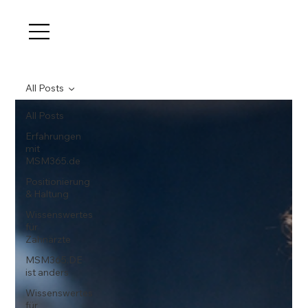
All Posts
All Posts
Erfahrungen
mit
MSM365.de
Positionierung
& Haltung
Wissenswertes
für
Zahnärzte
MSM365.DE
ist anders
Wissenswertes
für