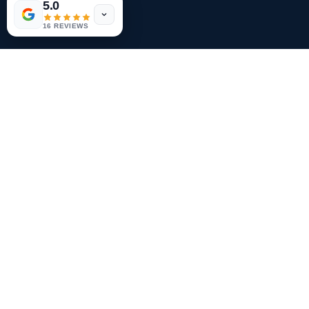
5.0
16 REVIEWS
Branchenspezifische Lösungen
Zahnärzte
Heilpraktiker & Naturheilpraxen
Immobilienverwaltungen
Metallbauunternehmen
Über MSM365.DE