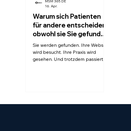
MSM 365.DE
16. Apr.
Warum sich Patienten
für andere entscheiden –
obwohl sie Sie gefunden
haben
Sie werden gefunden. Ihre Website
wird besucht. Ihre Praxis wird
gesehen. Und trotzdem passiert: →
nichts Keine Anfrage. Keine
Bewerbung. Keine Entscheidung.
Was Sie nicht sehen: Menschen
kommen auf Ihre Seite. Schauen
sich um. Und gehen wieder. Leise.
Ohne Spur. Sie wischen weiter. Zur
nächsten Praxis. Und genau dort: →
bleiben sie