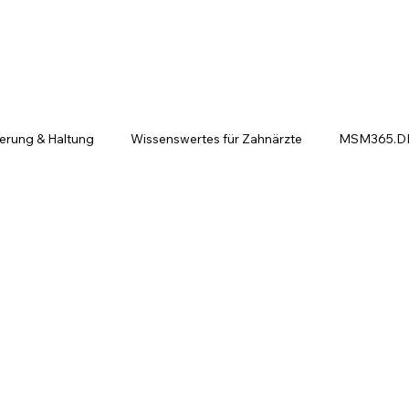
ierung & Haltung
Wissenswertes für Zahnärzte
MSM365.DE 
ntscheiden sich