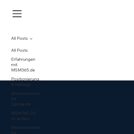
All Posts
All Posts
Erfahrungen
mit
MSM365.de
Positionierung
& Haltung
Wissenswertes
für
Zahnärzte
MSM365.DE
ist anders
Wissenswertes
für