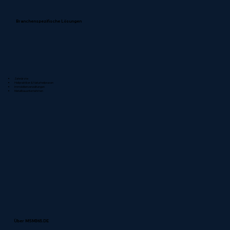
Branchenspezifische Lösungen
Zahnärzte
Heilpraktiker & Naturheilpraxen
Immobilienverwaltungen
Metallbauunternehmen
Über MSM365.DE