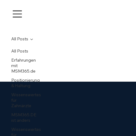
All Posts
All Posts
Erfahrungen
mit
MSM365.de
Positionierung
& Haltung
Wissenswertes
für
Zahnärzte
MSM365.DE
ist anders
Wissenswertes
für