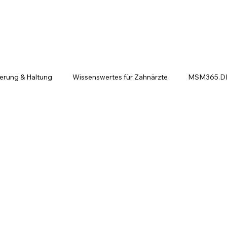
ierung & Haltung
Wissenswertes für Zahnärzte
MSM365.DE 
ntscheiden sich