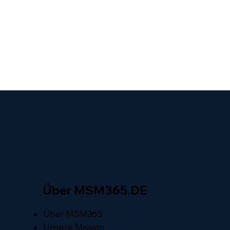
Über MSM365.DE
Über MSM365
Unsere Mission