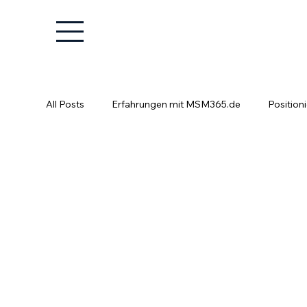
All Posts
Erfahrungen mit MSM365.de
Position
Positionierung ist kein Glücksspiel
Fachkräfte e