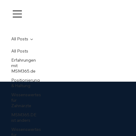
All Posts
All Posts
Erfahrungen
mit
MSM365.de
Positionierung
& Haltung
Wissenswertes
für
Zahnärzte
MSM365.DE
ist anders
Wissenswertes
für