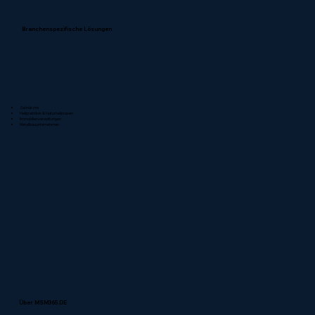
Branchenspezifische Lösungen
Zahnärzte
Heilpraktiker & Naturheilpraxen
Immobilienverwaltungen
Metallbauunternehmen
Über MSM365.DE