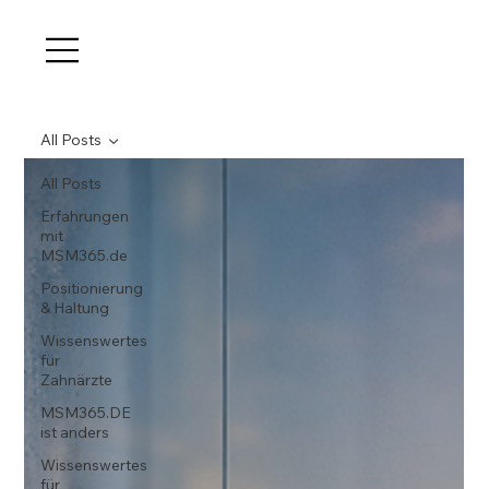
All Posts
All Posts
Erfahrungen
mit
MSM365.de
Positionierung
& Haltung
Wissenswertes
für
Zahnärzte
MSM365.DE
ist anders
Wissenswertes
für