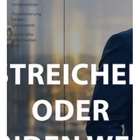
Unternehmer
Positionierung
ist kein
Glücksspiel
Fachkräfte
entscheiden
sich