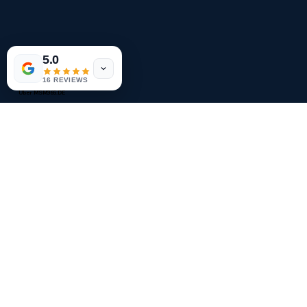
5.0
16 REVIEWS
Über MSM365.DE
Über MSM365
Unsere Mission
Was uns ausmacht
Blog
Kontakt aufnehmen