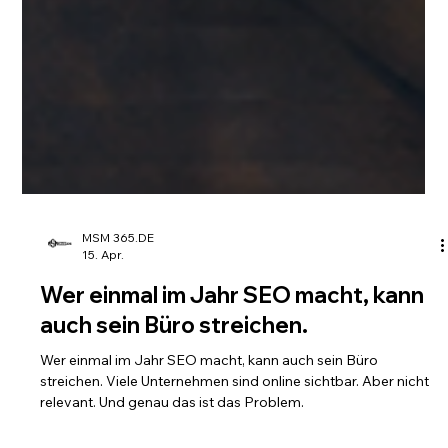
MSM 365.DE
15. Apr.
Wer einmal im Jahr SEO macht, kann
auch sein Büro streichen.
Wer einmal im Jahr SEO macht, kann auch sein Büro
streichen. Viele Unternehmen sind online sichtbar. Aber nicht
relevant. Und genau das ist das Problem.