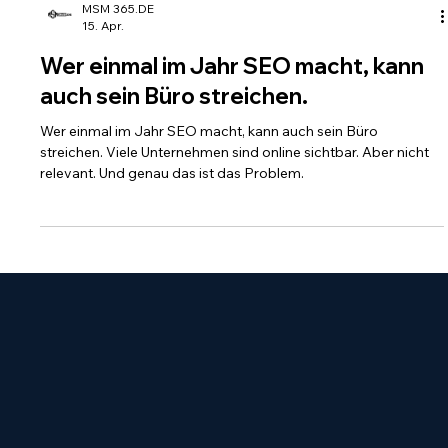
MSM 365.DE
15. Apr.
Wer einmal im Jahr SEO macht, kann
auch sein Büro streichen.
Wer einmal im Jahr SEO macht, kann auch sein Büro
streichen. Viele Unternehmen sind online sichtbar. Aber nicht
relevant. Und genau das ist das Problem.