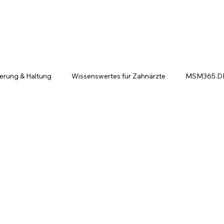
ierung & Haltung
Wissenswertes für Zahnärzte
MSM365.DE 
ntscheiden sich