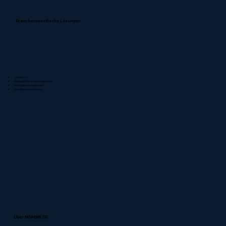
Branchenspezifische Lösungen
Zahnärzte
Heilpraktiker & Naturheilpraxen
Immobilienverwaltungen
Metallbauunternehmen
Über MSM365.DE