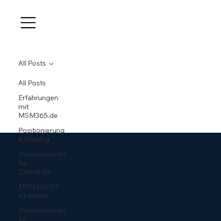
All Posts
All Posts
Erfahrungen
mit
MSM365.de
Positionierung
& Haltung
Wissenswertes
für
Zahnärzte
MSM365.DE
ist anders
Wissenswertes
für