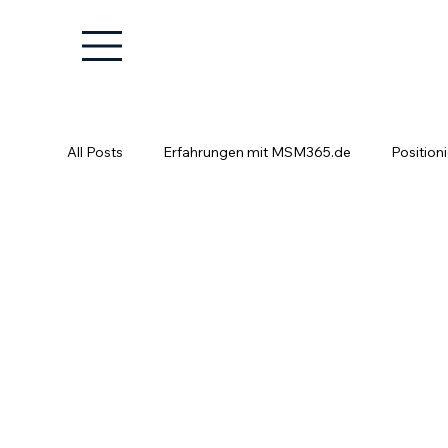
All Posts
Erfahrungen mit MSM365.de
Position
Positionierung ist kein Glücksspiel
Fachkräfte e