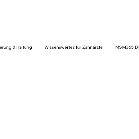
ierung & Haltung
Wissenswertes für Zahnärzte
MSM365.DE 
ntscheiden sich