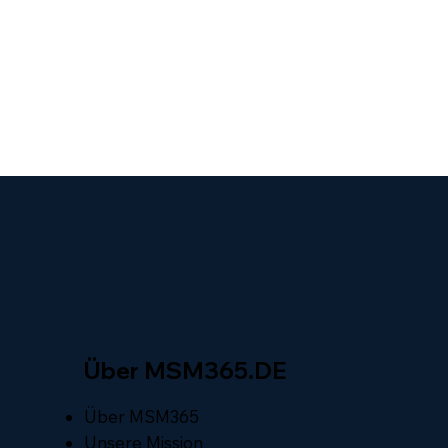
Über MSM365.DE
Über MSM365
Unsere Mission