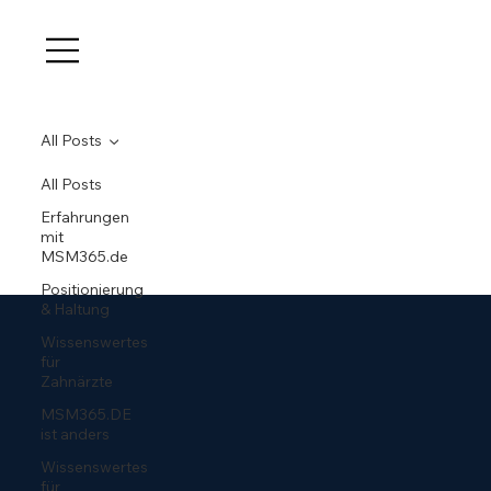
All Posts
All Posts
Erfahrungen
mit
MSM365.de
Positionierung
& Haltung
Wissenswertes
für
Zahnärzte
MSM365.DE
ist anders
Wissenswertes
für