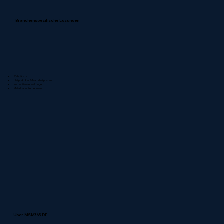
Branchenspezifische Lösungen
Zahnärzte
Heilpraktiker & Naturheilpraxen
Immobilienverwaltungen
Metallbauunternehmen
Über MSM365.DE