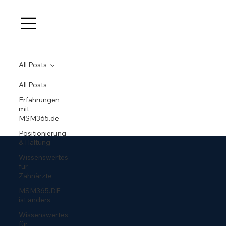
All Posts
All Posts
Erfahrungen
mit
MSM365.de
Positionierung
& Haltung
Wissenswertes
für
Zahnärzte
MSM365.DE
ist anders
Wissenswertes
für