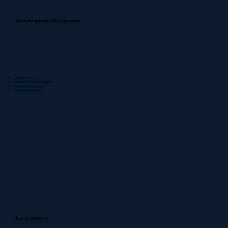
Branchenspezifische Lösungen
Zahnärzte
Heilpraktiker & Naturheilpraxen
Immobilienverwaltungen
Metallbauunternehmen
Über MSM365.DE