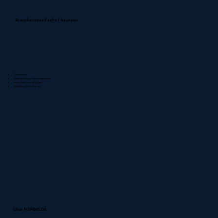
Branchenspezifische Lösungen
Zahnärzte
Heilpraktiker & Naturheilpraxen
Immobilienverwaltungen
Metallbauunternehmen
Über MSM365.DE