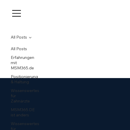
All Posts
All Posts
Erfahrungen
mit
MSM365.de
Positionierung
& Haltung
Wissenswertes
für
Zahnärzte
MSM365.DE
ist anders
Wissenswertes
für