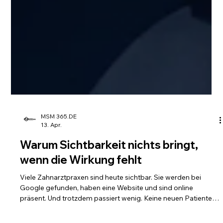
MSM 365.DE
13. Apr.
Warum Sichtbarkeit nichts bringt,
wenn die Wirkung fehlt
Viele Zahnarztpraxen sind heute sichtbar. Sie werden bei
Google gefunden, haben eine Website und sind online
präsent. Und trotzdem passiert wenig. Keine neuen Patienten.