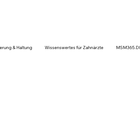
ierung & Haltung
Wissenswertes für Zahnärzte
MSM365.DE 
ntscheiden sich