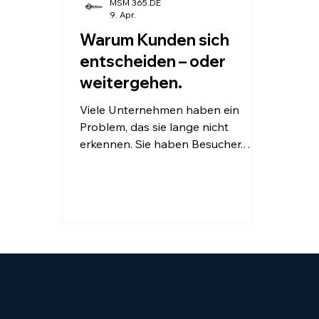
MSM 365.DE
9. Apr.
Warum Kunden sich
entscheiden – oder
weitergehen.
Viele Unternehmen haben ein
Problem, das sie lange nicht
erkennen. Sie haben Besucher.
Aber keine Kunden. Die Website
wird gesehen. Die Inhalte werden
gelesen. Doch die Entscheidung
bleibt aus. Warum? Weil die
Entscheidung nicht im Gespräch
fällt. Sondern davor. Online. Still.
Und oft endgültig.