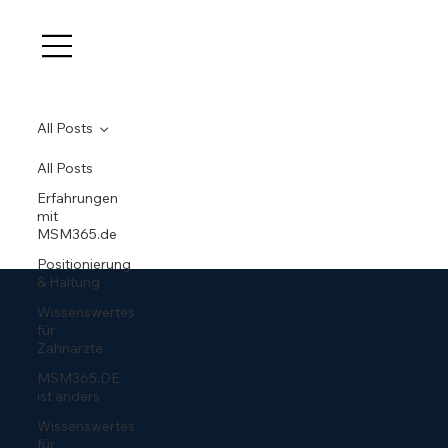
All Posts
All Posts
Erfahrungen
mit
MSM365.de
Positionierung
& Haltung
Wissenswertes
für
Zahnärzte
MSM365.DE
ist anders
Wissenswertes
für