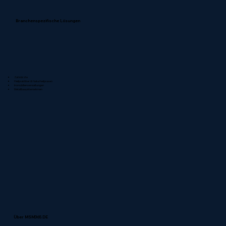
Branchenspezifische Lösungen
Zahnärzte
Heilpraktiker & Naturheilpraxen
Immobilienverwaltungen
Metallbauunternehmen
Über MSM365.DE