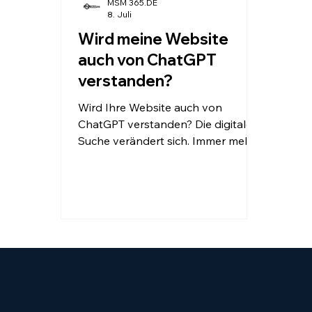
MSM 365.DE
8. Juli
Wird meine Website
auch von ChatGPT
verstanden?
Wird Ihre Website auch von
ChatGPT verstanden? Die digitale
Suche verändert sich. Immer mehr
Menschen stellen ihre Fragen
direkt an künstliche Intelligenzen
statt ausschließlich an Google.
Erfahren Sie, wie Sie Ihre Website
für Suchmaschinen und moderne
KI-Systeme verständlich aufbauen
und warum klare Inhalte, Struktur
und digitale Wirkung entscheidend
für Ihre zukünftige Sichtbarkeit
sind.