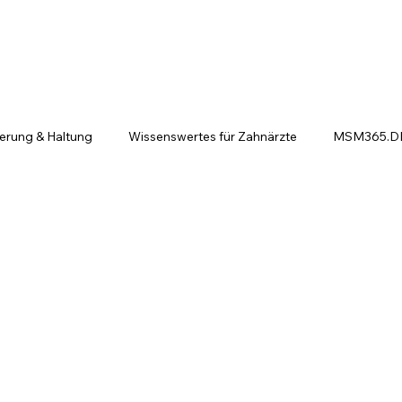
ierung & Haltung
Wissenswertes für Zahnärzte
MSM365.DE 
ntscheiden sich