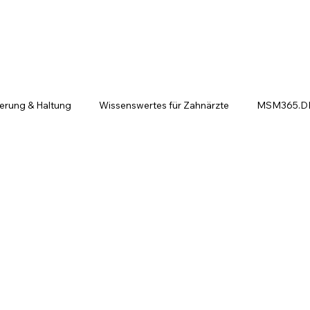
ierung & Haltung
Wissenswertes für Zahnärzte
MSM365.DE 
ntscheiden sich