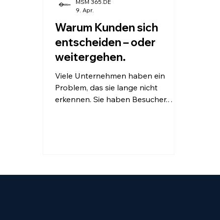
MSM 365.DE
9. Apr.
Warum Kunden sich
entscheiden – oder
weitergehen.
Viele Unternehmen haben ein
Problem, das sie lange nicht
erkennen. Sie haben Besucher.
Aber keine Kunden. Die Website
wird gesehen. Die Inhalte werden
gelesen. Doch die Entscheidung
bleibt aus. Warum? Weil die
Entscheidung nicht im Gespräch
fällt. Sondern davor. Online. Still.
Und oft endgültig.