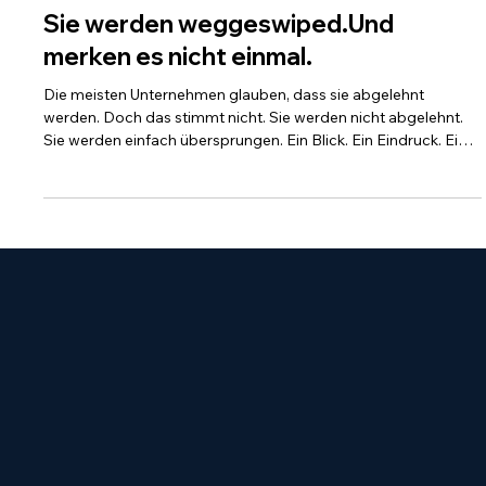
MSM 365.DE
9. Apr.
Sie werden weggeswiped.Und
merken es nicht einmal.
Die meisten Unternehmen glauben, dass sie abgelehnt
werden. Doch das stimmt nicht. Sie werden nicht abgelehnt.
Sie werden einfach übersprungen. Ein Blick. Ein Eindruck. Ein
Wisch. Und die Entscheidung ist gefallen.