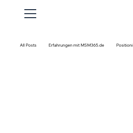
All Posts
Erfahrungen mit MSM365.de
Position
Positionierung ist kein Glücksspiel
Fachkräfte e