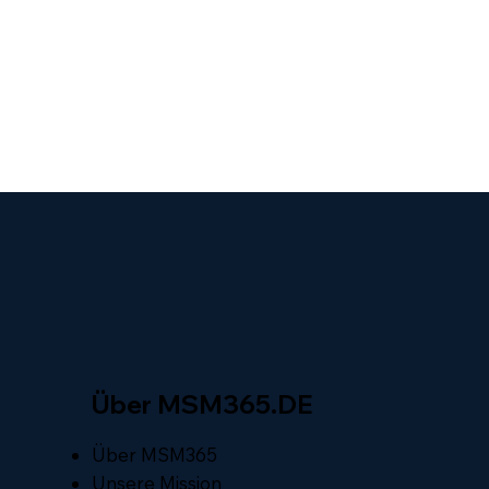
Über MSM365.DE
Über MSM365
Unsere Mission