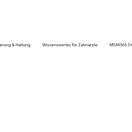
ierung & Haltung
Wissenswertes für Zahnärzte
MSM365.DE 
ntscheiden sich