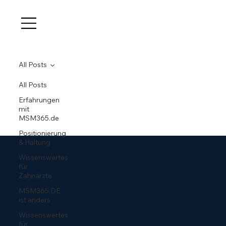
All Posts
All Posts
Erfahrungen
mit
MSM365.de
Positionierung
& Haltung
Wissenswertes
für
Zahnärzte
MSM365.DE
ist anders
Wissenswertes
für