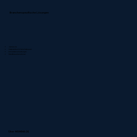
Branchenspezifische Lösungen
Zahnärzte
Heilpraktiker & Naturheilpraxen
Immobilienverwaltungen
Metallbauunternehmen
Über MSM365.DE